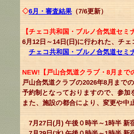
◇
6月・審査結果
（7/6更新）
【チェコ共和国・ブルノ合気道セミ
6月12日～14日(日)に行われた、
チェコ共和国・ブルノ合気道セミ
NEW!【戸山合気道クラブ・8月まで
戸山合気道クラブの2026年8月ま
予約制となっておりますので、参加
また、施設の都合により、変更や中
7月27日(月) 午後０時半～1時半 
7月29日(水) 午後０時半～1時半 