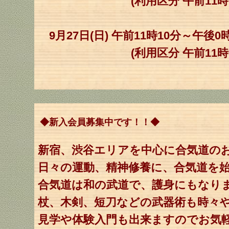
(利用区分 午前11時～午
9月27日(日) 午前11時10分～午後0
(利用区分 午前11時～午
◆新入会員募集中です！！◆
新宿、渋谷エリアを中心に合気道の
日々の運動、精神修養に、合気道を
合気道は和の武道で、護身にもなり
杖、木剣、短刀などの武器術も時々
見学や体験入門も出来ますのでお気