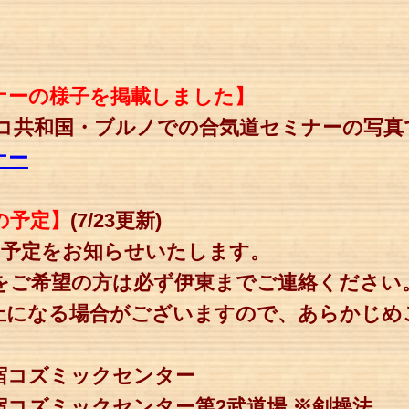
ナーの様子を掲載しました】
チェコ共和国・ブルノでの合気道セミナーの写
ナー
の予定】
(7/23更新)
での予定をお知らせいたします。
をご希望の方は必ず伊東までご連絡ください
止になる場合がございますので、あらかじめ
新宿コズミックセンター
新宿コズミックセンター第2武道場 ※剣操法