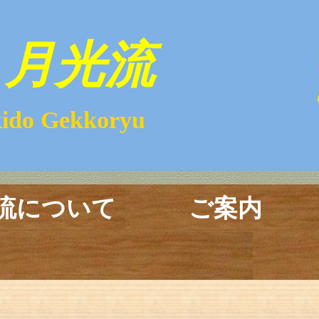
月光流
kkoryu
流について
ご案内