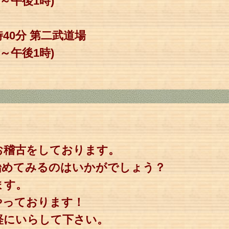
後1時)
時40分 第二武道場
後1時)
お稽古をしております。
始めてみるのはいかがでしょう？
ます。
やっております！
軽にいらして下さい。