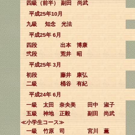
四級（前半）
副田 尚武
平成25年10月
九級
知念 光法
平成25年 6月
四段
出本 博康
弐段
荒井 昭
平成25年 3月
初段
藤井 康弘
二級
桶谷 有紀
平成24年 6月
一級
太田 奈央美
田中 淑子
五級
神地 正毅
副田 尚武
≪小学生コース≫
一級
竹原 司
宮川 薫