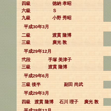
四級
徳納 孝昭
六級
Ｓ
九級
小野 秀昭
平成30年3月
二級
渡貫 隆博
三級
廣光 敦
平成29年12月
弐段
手塚 美津子
三級
渡貫 隆博
平成29年6月
三級 後半
副田 尚武
平成29年3月
四級
渡貫 隆博
石川 理子
廣光 敦
平成28年12月