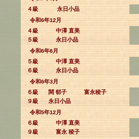
４級
永日小品
令和6年12月
４級
中澤 直美
５級
永日小品
令和6年6月
５級
中澤 直美
６級
永日小品
令和6年3月
６級
関 郁子
富永稜子
９級
永日小品
令和5年12月
６級
中澤 直美
９級
富永 稜子