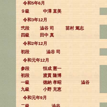
令和5年6月
９級
中澤 直美
令和3年12月
弐段
澁谷 司
苗村 篤志
四級
田中 真
令和2年12月
初段
澁谷 司
令和元年12月
参段
恒成 憲一
初段
渡貫 隆博
一級
徳納 孝昭
澁谷
九級
小野 充恵
令和元年9月
二級
澁谷