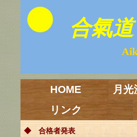
合氣道 
Aikido Ge
HOME
月光
リンク
◆ 合格者発表