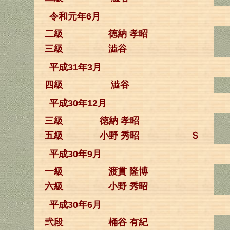
令和元年6月
二級
徳納 孝昭
三級
澁谷
平成31年3月
四級
澁谷
平成30年12月
三級
徳納 孝昭
五級
小野 秀昭
Ｓ
平成30年9月
一級
渡貫 隆博
六級
小野 秀昭
平成30年6月
弐段
桶谷 有紀