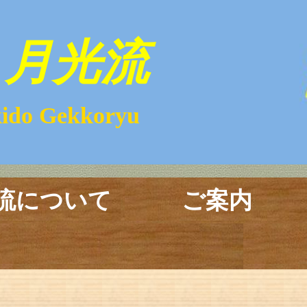
月光流
kkoryu
流について
ご案内