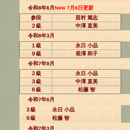
令和8年6月
New 7月6日更新
参段
苗村 篤志
２級
中澤 直美
令和8年3月
１級
永日 小品
９級
長澤 和子
令和7年9月
２級
永日 小品
３級
中澤 直美
６級
松藤 智
令和7年6月
３級
永日 小品
９級
松藤 智
令和7年3月