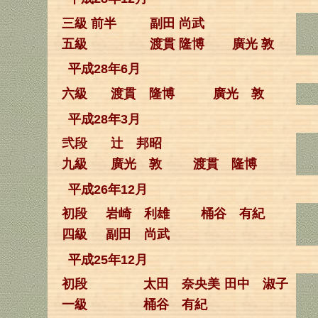
三級 前半
副田 尚武
五級
渡貫 隆博
廣光 敦
平成28年6月
六級
渡貫 隆博
廣光 敦
平成28年3月
弐段
辻 邦昭
九級
廣光 敦
渡貫 隆博
平成26年12月
初段
岩崎 利雄
桶谷 有紀
四級
副田 尚武
平成25年12月
初段
太田 奈央美
田中 淑子
一級
桶谷 有紀